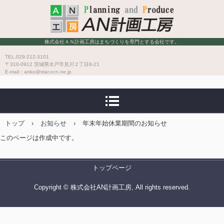
株式会社ＡＮ計画工房
株式会社ＡＮ計画工房はまちづくりを専門とする会社です。
TEL.029-212-3101
〒310-0912 茨城県水戸市見川２丁目8-21
E-mail：anko@star.ocn.ne.jp
トップ
›
お知らせ
›
年末年始休業期間のお知らせ
このページは作成中です。
トップページ
Copyright © 株式会社AN計画工房, All rights reserved.